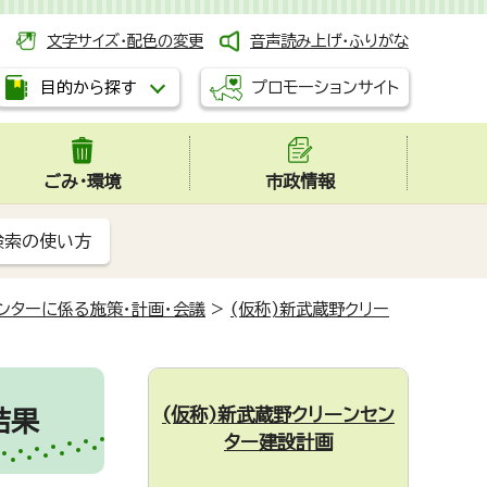
文字サイズ・配色の変更
音声読み上げ・ふりがな
プロモーションサイト
目的から探す
ごみ・環境
市政情報
検索の使い方
ンターに係る施策・計画・会議
>
(仮称)新武蔵野クリー
(仮称)新武蔵野クリーンセン
結果
ター建設計画