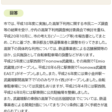
回答
市では、平成18年度に実施した高架下利用に関する市民ニーズ調査
等の結果を受け、庁内の高架下利用調査検討委員会で検討を重ね、
平成20年10月に、市の考え方(ゾーニング等)を報告書としてまと
め、これに基づき、東京都及び鉄道事業者と調整を行ってきました。
高架下の具体的な利用については、鉄道事業者による店舗展開等の
ほか、公共施設として自転車駐車場の設置などがあります。
平成25年度には駅西側で「nonowa武蔵境」、その南側で「Emio
武蔵境」がオープンし、平成28年6月に駅東側で「nonowa武蔵境
EAST」がオープンしました。また、平成26年度には東小金井駅～
武蔵境駅間高架下で「ののみちサカイ西」がオープンしました。自転
車駐車場については民営もありますが、平成25年4月には駅西側、
平成26年8月には駅東側に公共駐輪場を整備しました。
また、武蔵境駅の東側の高架下の旧五宿踏切までについては、鉄道
事業者による開発計画についてまちづくり条例に基づく手続きが進
められています。