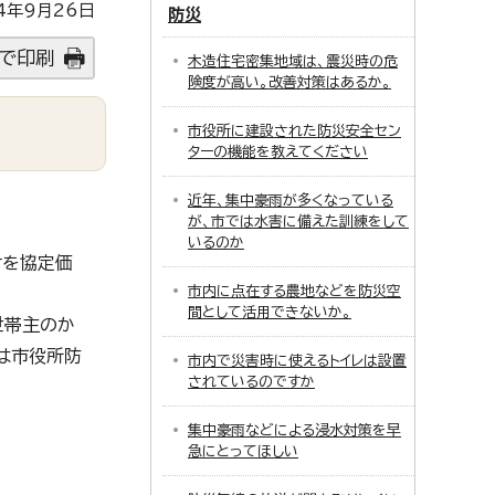
4年9月26日
防災
で印刷
木造住宅密集地域は、震災時の危
険度が高い。改善対策はあるか。
市役所に建設された防災安全セン
ターの機能を教えてください
近年、集中豪雨が多くなっている
が、市では水害に備えた訓練をして
いるのか
けを協定価
市内に点在する農地などを防災空
間として活用できないか。
世帯主のか
は市役所防
市内で災害時に使えるトイレは設置
されているのですか
集中豪雨などによる浸水対策を早
急にとってほしい