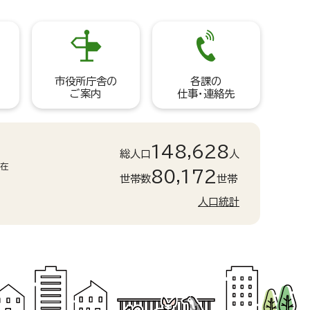
市役所庁舎の
各課の
ご案内
仕事・連絡先
148,628
総人口
人
現在
80,172
世帯数
世帯
人口統計