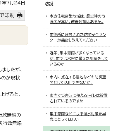
9年7月24日
防災
で印刷
木造住宅密集地域は、震災時の危
険度が高い。改善対策はあるか。
市役所に建設された防災安全セン
ターの機能を教えてください
近年、集中豪雨が多くなっている
が、市では水害に備えた訓練をして
いるのか
しましたが、
市内に点在する農地などを防災空
るのが現状
間として活用できないか。
上げると、
市内で災害時に使えるトイレは設置
されているのですか
集中豪雨などによる浸水対策を早
行政無線の
急にとってほしい
災行政無線