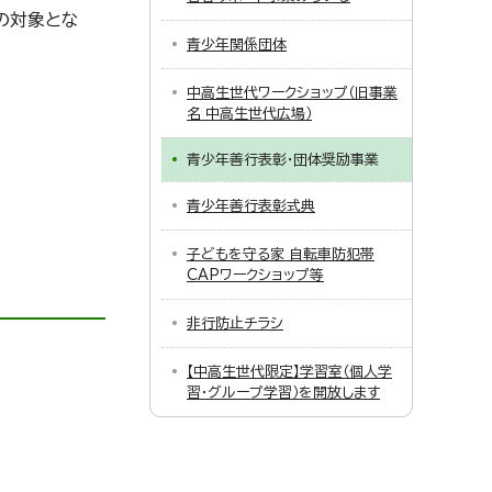
の対象とな
青少年関係団体
中高生世代ワークショップ（旧事業
名 中高生世代広場）
青少年善行表彰・団体奨励事業
青少年善行表彰式典
子どもを守る家 自転車防犯帯
CAPワークショップ等
非行防止チラシ
【中高生世代限定】学習室（個人学
習・グループ学習）を開放します