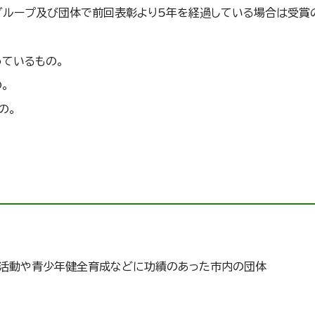
グループ及び団体で前回表彰より5年を経過している場合は受賞
ているもの。
。
の。
仕活動や青少年健全育成などに功績のあった市内の団体