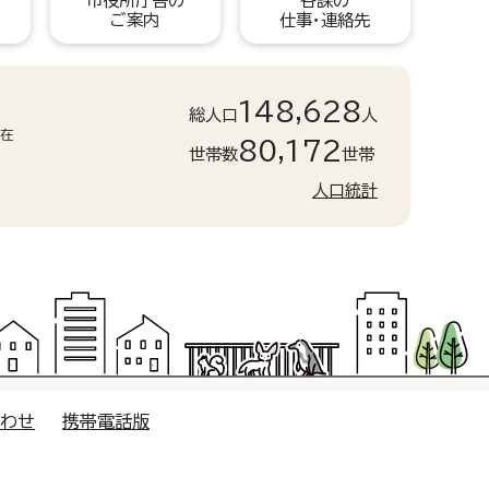
市役所庁舎の
各課の
ご案内
仕事・連絡先
148,628
総人口
人
現在
80,172
世帯数
世帯
人口統計
合わせ
携帯電話版