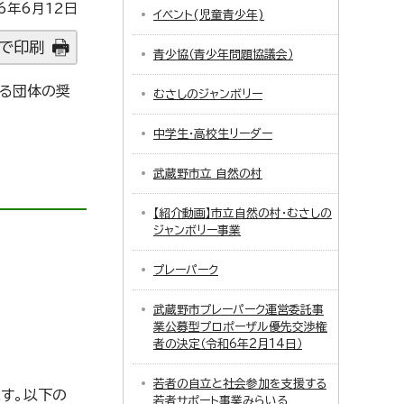
6年6月12日
イベント(児童青少年)
で印刷
青少協（青少年問題協議会）
いる団体の奨
むさしのジャンボリー
中学生・高校生リーダー
武蔵野市立 自然の村
【紹介動画】市立自然の村・むさしの
ジャンボリー事業
プレーパーク
武蔵野市プレーパーク運営委託事
業公募型プロポーザル優先交渉権
者の決定（令和6年2月14日）
若者の自立と社会参加を支援する
す。以下の
若者サポート事業みらいる