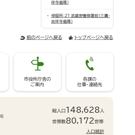
祥寺循環）
停留所：21 武蔵野警察署前（三鷹・
吉祥寺循環）
前のページへ戻る
トップページへ戻る
市役所庁舎の
各課の
ご案内
仕事・連絡先
148,628
総人口
人
現在
80,172
世帯数
世帯
人口統計