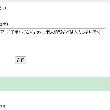
さい
以内）
送信
28