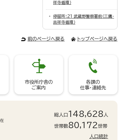
祥寺循環）
停留所：21 武蔵野警察署前（三鷹・
吉祥寺循環）
前のページへ戻る
トップページへ戻る
市役所庁舎の
各課の
ご案内
仕事・連絡先
148,628
総人口
人
現在
80,172
世帯数
世帯
人口統計