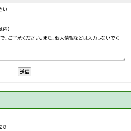
さい
以内）
送信
28