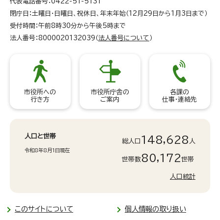
代表電話番号：0422-51-5131
閉庁日：土曜日・日曜日、祝休日、年末年始（12月29日から1月3日まで）
受付時間：午前8時30分から午後5時まで
法人番号：8000020132039（
法人番号について
）
市役所への
市役所庁舎の
各課の
行き方
ご案内
仕事・連絡先
人口と世帯
148,628
総人口
人
令和8年8月1日現在
80,172
世帯数
世帯
人口統計
このサイトについて
個人情報の取り扱い