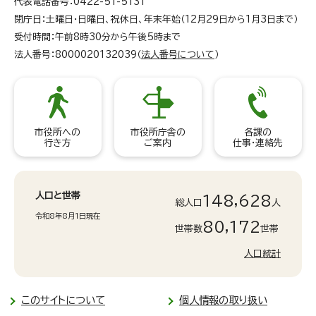
代表電話番号：0422-51-5131
閉庁日：土曜日・日曜日、祝休日、年末年始（12月29日から1月3日まで）
受付時間：午前8時30分から午後5時まで
法人番号：8000020132039（
法人番号について
）
市役所への
市役所庁舎の
各課の
行き方
ご案内
仕事・連絡先
人口と世帯
148,628
総人口
人
令和8年8月1日現在
80,172
世帯数
世帯
人口統計
このサイトについて
個人情報の取り扱い