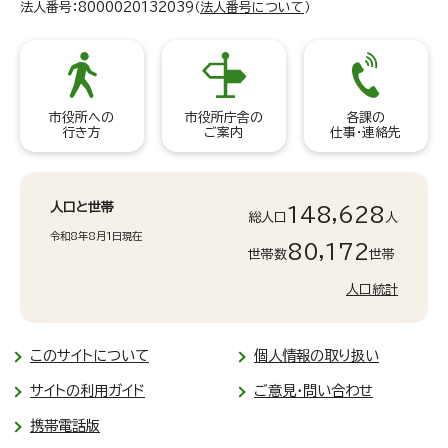
法人番号：8000020132039（
法人番号について
）
市役所への
市役所庁舎の
各課の
行き方
ご案内
仕事・連絡先
人口と世帯
148,628
総人口
人
令和8年8月1日現在
80,172
世帯数
世帯
人口統計
このサイトについて
個人情報の取り扱い
サイトの利用ガイド
ご意見・問い合わせ
携帯電話版