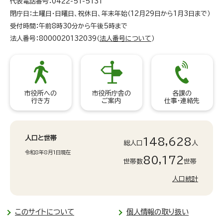
代表電話番号：0422-51-5131
閉庁日：土曜日・日曜日、祝休日、年末年始（12月29日から1月3日まで）
受付時間：午前8時30分から午後5時まで
法人番号：8000020132039（
法人番号について
）
市役所への
市役所庁舎の
各課の
行き方
ご案内
仕事・連絡先
人口と世帯
148,628
総人口
人
令和8年8月1日現在
80,172
世帯数
世帯
人口統計
このサイトについて
個人情報の取り扱い