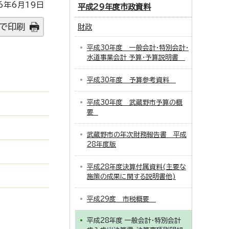
6年6月19日
平成29年度市政資料
で印刷
財政
平成30年度 一般会計・特別会計・
水道事業会計 予算・予算説明書
平成30年度 予算参考資料
平成30年度 武蔵野市予算の概
要
武蔵野市の年次財務報告書 平成
28年度版
平成28年度決算付属資料(主要な
施策の成果に関する説明書他)
平成29度 市税概要
平成28年度 一般会計・特別会計