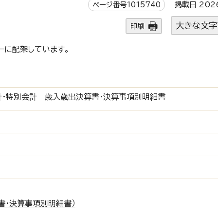
ページ番号1015740
掲載日 202
大きな文字
印刷
ーに配架しています。
会計・特別会計 歳入歳出決算書・決算事項別明細書
書・決算事項別明細書）