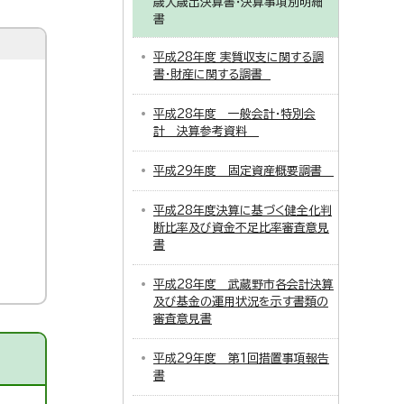
歳入歳出決算書・決算事項別明細
書
平成28年度 実質収支に関する調
書・財産に関する調書
平成28年度 一般会計・特別会
計 決算参考資料
平成29年度 固定資産概要調書
平成28年度決算に基づく健全化判
断比率及び資金不足比率審査意見
書
平成28年度 武蔵野市各会計決算
及び基金の運用状況を示す書類の
審査意見書
平成29年度 第1回措置事項報告
書