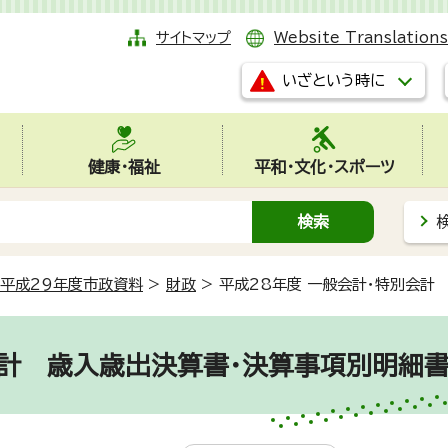
サイトマップ
Website Translations
いざという時に
健康・福祉
平和・文化・スポーツ
平成29年度市政資料
>
財政
>
平成28年度 一般会計・特別会
会計 歳入歳出決算書・決算事項別明