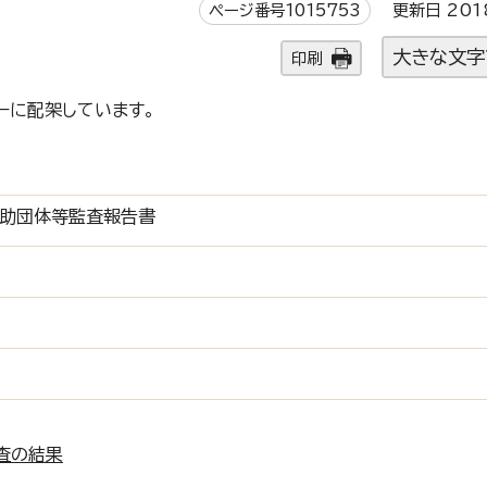
ページ番号1015753
更新日 201
大きな文字
印刷
ーに配架しています。
援助団体等監査報告書
査の結果