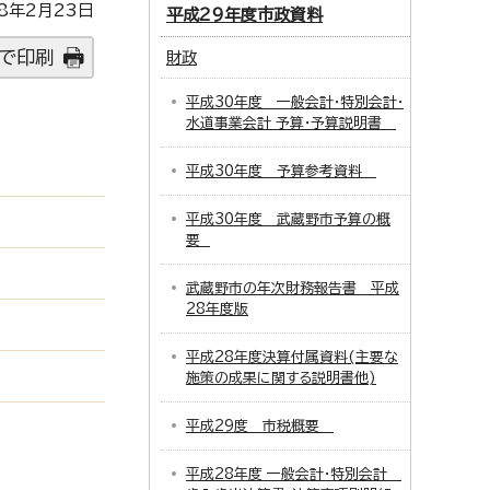
8年2月23日
平成29年度市政資料
で印刷
財政
平成30年度 一般会計・特別会計・
水道事業会計 予算・予算説明書
平成30年度 予算参考資料
平成30年度 武蔵野市予算の概
要
武蔵野市の年次財務報告書 平成
28年度版
平成28年度決算付属資料(主要な
施策の成果に関する説明書他)
平成29度 市税概要
平成28年度 一般会計・特別会計