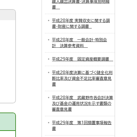
歳入歳出決算書・決算事項別明細
書
平成28年度 実質収支に関する調
書・財産に関する調書
平成28年度 一般会計・特別会
計 決算参考資料
平成29年度 固定資産概要調書
平成28年度決算に基づく健全化判
断比率及び資金不足比率審査意見
書
平成28年度 武蔵野市各会計決算
及び基金の運用状況を示す書類の
審査意見書
平成29年度 第1回措置事項報告
書