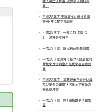
歳入歳出決算書・決算事項別明細
書
平成28年度 実質収支に関する調
書・財産に関する調書
平成28年度 一般会計・特別会
計 決算参考資料
平成29年度 固定資産概要調書
平成28年度決算に基づく健全化判
断比率及び資金不足比率審査意見
書
平成28年度 武蔵野市各会計決算
及び基金の運用状況を示す書類の
審査意見書
平成29年度 第1回措置事項報告
書