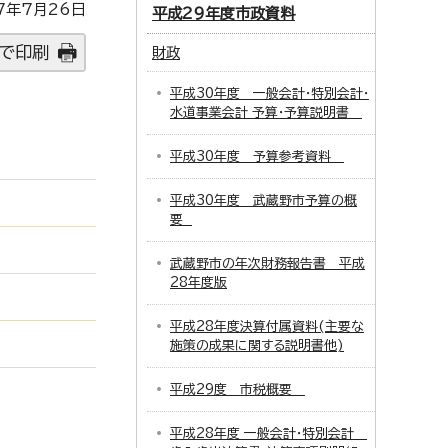
7年7月26日
平成29年度市政資料
で印刷
財政
平成30年度 一般会計・特別会計・
水道事業会計 予算・予算説明書
平成30年度 予算参考資料
平成30年度 武蔵野市予算の概
要
武蔵野市の年次財務報告書 平成
28年度版
平成28年度決算付属資料(主要な
施策の成果に関する説明書他)
平成29度 市税概要
平成28年度 一般会計・特別会計