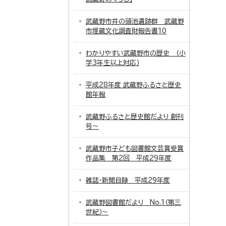
武蔵野市井の頭池遺跡群 武蔵野
市埋蔵文化調査財報告書10
わかりやすい武蔵野市の歴史 （小
学3年生以上対応）
平成28年度 武蔵野ふるさと歴史
館年報
武蔵野ふるさと歴史館だより 創刊
号～
武蔵野市子ども図書館文芸賞受賞
作品集 第2回 平成29年度
雑誌・新聞目録 平成29年度
武蔵野図書館だより No.1（第三
世紀）～