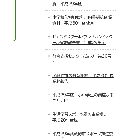
覧 平成29年度
小学校「道徳」教科用図書採択関係
資料 平成30年度使用
セカンドスクール・プレセカンドスク
ール実施報告書 平成29年度
教育支援センターだより 第20号
～
武蔵野市の教育相談 平成28年度
業務報告
平成29年度 小中学生の講座まる
ごとナビ
生涯学習スポーツ課の事業概要
平成28年度版
平成29年武蔵野市スポーツ推進委