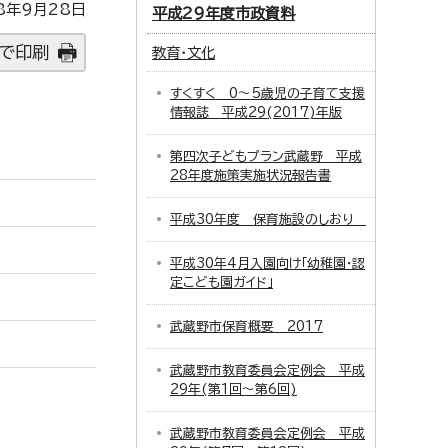
8年9月28日
平成29年度市政資料
で印刷
教育・文化
すくすく 0～5歳児の子育て支援
情報誌 平成29(2017)年版
第四次子どもプラン武蔵野 平成
28年度施策実施状況報告書
平成30年度 保育施設のしおり
平成30年4月入園向け「幼稚園・認
定こども園ガイド」
武蔵野市保育概要 2017
武蔵野市教育委員会定例会 平成
29年(第1回～第6回)
武蔵野市教育委員会定例会 平成