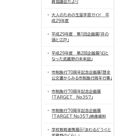
員協議会だより
大人のための生涯学習ガイド 平
成29年度
平成29年度 第1回企画展「井の
頭と江戸」
平成29年度 第2回企画展「幻と
なった武蔵野の未来図」
市制施行70周年記念企画展「歴史
公文書からみる市制施行周年行事」
市制施行70周年記念企画展
「TARGET No357」
市制施行70周年記念企画展
「TARGET No357」映像資料
学校教育連携展示「まわるどうぐと
武蔵野のくらし」