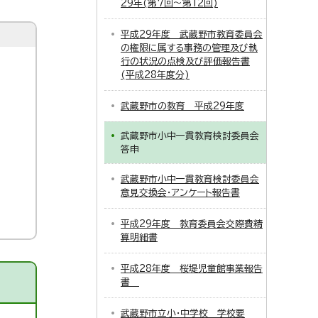
29年(第7回～第12回)
平成29年度 武蔵野市教育委員会
の権限に属する事務の管理及び執
行の状況の点検及び評価報告書
(平成28年度分)
武蔵野市の教育 平成29年度
武蔵野市小中一貫教育検討委員会
答申
武蔵野市小中一貫教育検討委員会
意見交換会・アンケート報告書
平成29年度 教育委員会交際費精
算明細書
平成28年度 桜堤児童館事業報告
書
武蔵野市立小・中学校 学校要