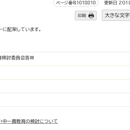
ページ番号1018810
更新日 201
大きな文字
印刷
ーに配架しています。
育検討委員会答申
小中一貫教育の検討について