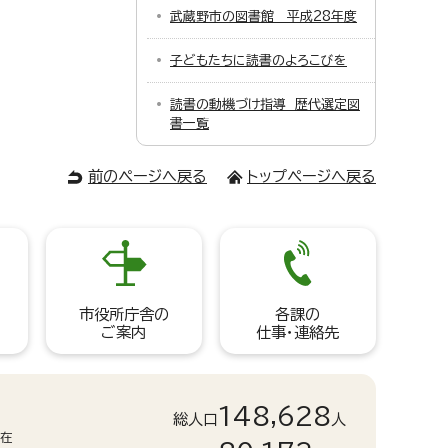
武蔵野市の図書館 平成28年度
子どもたちに読書のよろこびを
読書の動機づけ指導 歴代選定図
書一覧
前のページへ戻る
トップページへ戻る
市役所庁舎の
各課の
ご案内
仕事・連絡先
148,628
総人口
人
現在