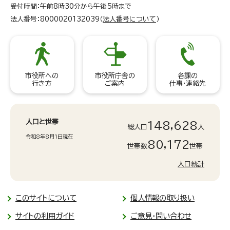
受付時間：午前8時30分から午後5時まで
法人番号：8000020132039（
法人番号について
）
市役所への
市役所庁舎の
各課の
行き方
ご案内
仕事・連絡先
人口と世帯
148,628
総人口
人
令和8年8月1日現在
80,172
世帯数
世帯
人口統計
このサイトについて
個人情報の取り扱い
サイトの利用ガイド
ご意見・問い合わせ