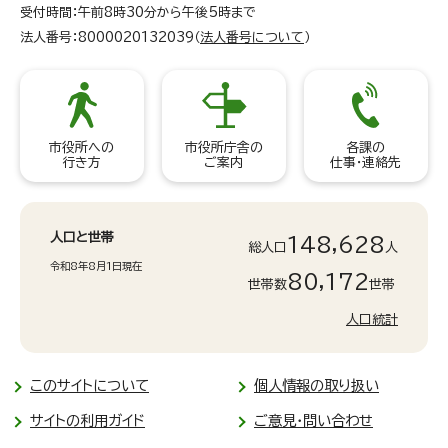
受付時間：午前8時30分から午後5時まで
法人番号：8000020132039（
法人番号について
）
市役所への
市役所庁舎の
各課の
行き方
ご案内
仕事・連絡先
人口と世帯
148,628
総人口
人
令和8年8月1日現在
80,172
世帯数
世帯
人口統計
このサイトについて
個人情報の取り扱い
サイトの利用ガイド
ご意見・問い合わせ