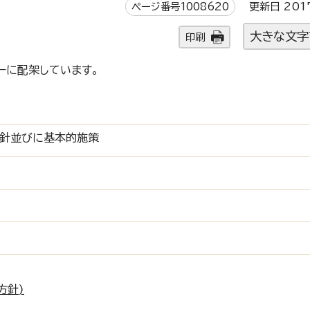
ページ番号1008620
更新日 201
大きな文字
印刷
ーに配架しています。
方針並びに基本的施策
方針)