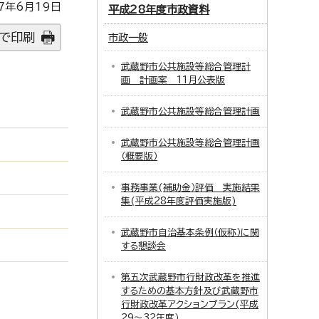
7年6月19日
平成28年度市政資料
で印刷
市政一般
武蔵野市公共施設等総合管理計
画 計画案 11月公表版
武蔵野市公共施設等総合管理計画
武蔵野市公共施設等総合管理計画
（概要版）
事務事業(補助金）評価 実施結果
集(平成28年度評価実施版)
武蔵野市自治基本条例（仮称）に関
する懇談会
第五次武蔵野市行財政改革を推進
するための基本方針及び武蔵野市
行財政改革アクションプラン(平成
29～32年度）