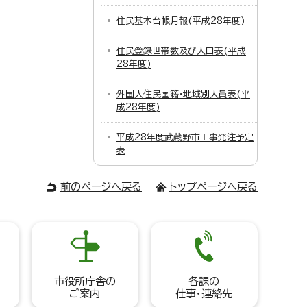
住民基本台帳月報(平成28年度)
住民登録世帯数及び人口表(平成
28年度)
外国人住民国籍・地域別人員表(平
成28年度)
平成28年度武蔵野市工事発注予定
表
前のページへ戻る
トップページへ戻る
市役所庁舎の
各課の
ご案内
仕事・連絡先