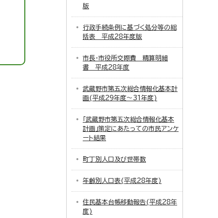
版
行政手続条例に基づく処分等の総
括表 平成28年度版
市長・市役所交際費 精算明細
書 平成28年度
武蔵野市第五次総合情報化基本計
画(平成29年度～31年度)
「武蔵野市第五次総合情報化基本
計画」策定にあたっての市民アンケ
ート結果
町丁別人口及び世帯数
年齢別人口表(平成28年度)
住民基本台帳移動報告(平成28年
度)