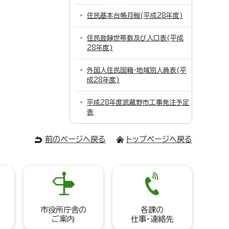
住民基本台帳月報(平成28年度)
住民登録世帯数及び人口表(平成
28年度)
外国人住民国籍・地域別人員表(平
成28年度)
平成28年度武蔵野市工事発注予定
表
前のページへ戻る
トップページへ戻る
市役所庁舎の
各課の
ご案内
仕事・連絡先