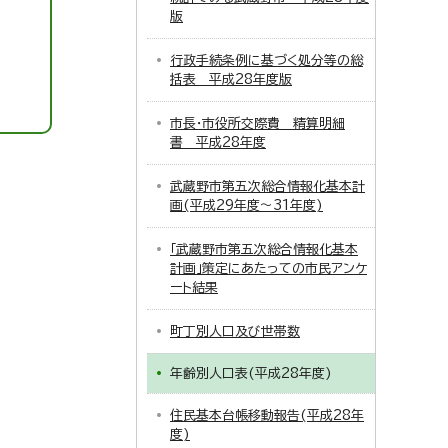
版
行政手続条例に基づく処分等の総
括表 平成28年度版
市長・市役所交際費 精算明細
書 平成28年度
武蔵野市第五次総合情報化基本計
画(平成29年度～31年度)
「武蔵野市第五次総合情報化基本
計画」策定にあたっての市民アンケ
ート結果
町丁別人口及び世帯数
年齢別人口表(平成28年度)
住民基本台帳移動報告(平成28年
度)