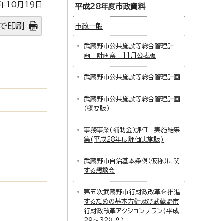
年10月19日
平成28年度市政資料
で印刷
市政一般
武蔵野市公共施設等総合管理計
画 計画案 11月公表版
武蔵野市公共施設等総合管理計画
武蔵野市公共施設等総合管理計画
（概要版）
事務事業(補助金）評価 実施結果
集(平成28年度評価実施版)
武蔵野市自治基本条例（仮称）に関
する懇談会
第五次武蔵野市行財政改革を推進
するための基本方針及び武蔵野市
行財政改革アクションプラン(平成
29～32年度）