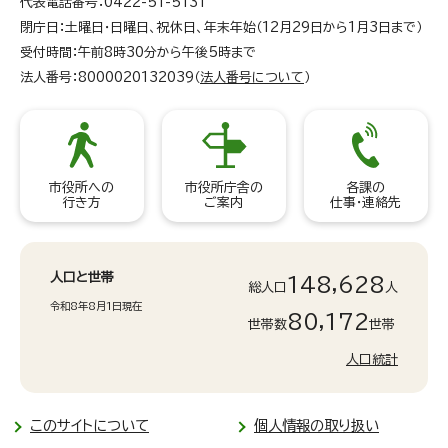
代表電話番号：0422-51-5131
閉庁日：土曜日・日曜日、祝休日、年末年始（12月29日から1月3日まで）
受付時間：午前8時30分から午後5時まで
法人番号：8000020132039（
法人番号について
）
市役所への
市役所庁舎の
各課の
行き方
ご案内
仕事・連絡先
人口と世帯
148,628
総人口
人
令和8年8月1日現在
80,172
世帯数
世帯
人口統計
このサイトについて
個人情報の取り扱い