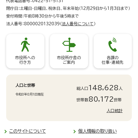
代表電話番号：0422-51-5131
閉庁日：土曜日・日曜日、祝休日、年末年始（12月29日から1月3日まで）
受付時間：午前8時30分から午後5時まで
法人番号：8000020132039（
法人番号について
）
市役所への
市役所庁舎の
各課の
行き方
ご案内
仕事・連絡先
人口と世帯
148,628
総人口
人
令和8年8月1日現在
80,172
世帯数
世帯
人口統計
このサイトについて
個人情報の取り扱い