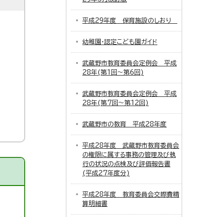
平成29年度 保育施設のしおり
幼稚園・認定こども園ガイド
武蔵野市教育委員会定例会 平成
28年(第1回～第6回)
武蔵野市教育委員会定例会 平成
28年(第7回～第12回)
武蔵野市の教育 平成28年度
平成28年度 武蔵野市教育委員会
の権限に属する事務の管理及び執
行の状況の点検及び評価報告書
(平成27年度分)
平成28年度 教育委員会交際費精
算明細書