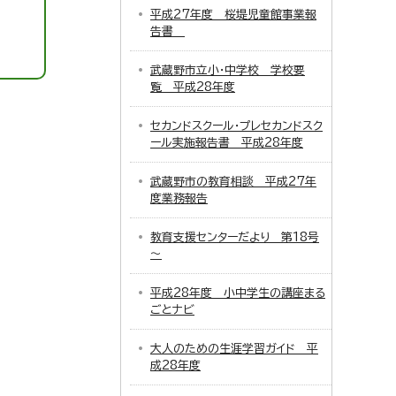
平成27年度 桜堤児童館事業報
告書
武蔵野市立小・中学校 学校要
覧 平成28年度
セカンドスクール・プレセカンドスク
ール実施報告書 平成28年度
武蔵野市の教育相談 平成27年
度業務報告
教育支援センターだより 第18号
～
平成28年度 小中学生の講座まる
ごとナビ
大人のための生涯学習ガイド 平
成28年度