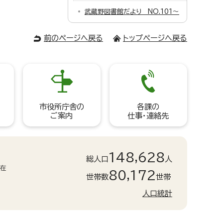
武蔵野図書館だより NO.101～
前のページへ戻る
トップページへ戻る
市役所庁舎の
各課の
ご案内
仕事・連絡先
148,628
総人口
人
現在
80,172
世帯数
世帯
人口統計