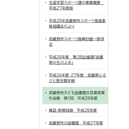
生涯学習スポーツ課の事業概要
平成27年度版
平成28年武蔵野市スポーツ推進委
員協議会だより
武蔵野市スポーツ振興計画一部改
定
平成28年度 第2回企画展「武蔵
野の玉川上水」
平成26年度・27年度 武蔵野ふる
さと歴史館年報
武蔵野市子ども図書館文芸賞受賞
作品集 第1回 平成28年度
雑誌・新聞目録 平成28年度
武蔵野市の図書館 平成27年度