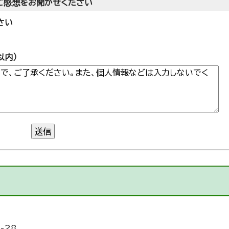
ご感想をお聞かせください
さい
以内）
送信
-28