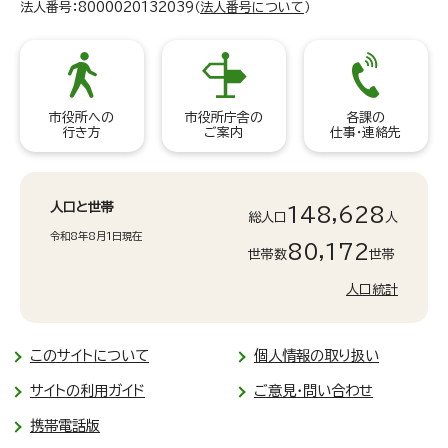
法人番号：8000020132039（
法人番号について
）
市役所への
市役所庁舎の
各課の
行き方
ご案内
仕事・連絡先
人口と世帯
148,628
総人口
人
令和8年8月1日現在
80,172
世帯数
世帯
人口統計
このサイトについて
個人情報の取り扱い
サイトの利用ガイド
ご意見・問い合わせ
携帯電話版