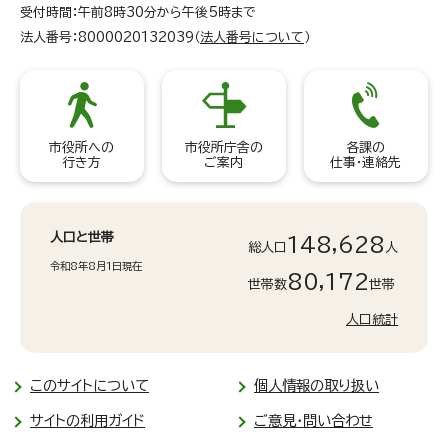
受付時間：午前8時30分から午後5時まで
法人番号：8000020132039（
法人番号について
）
市役所への
市役所庁舎の
各課の
行き方
ご案内
仕事・連絡先
人口と世帯
148,628
総人口
人
令和8年8月1日現在
80,172
世帯数
世帯
人口統計
このサイトについて
個人情報の取り扱い
サイトの利用ガイド
ご意見・問い合わせ