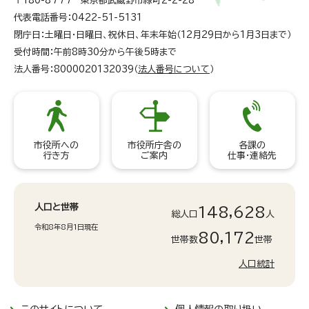
〒180-8777 東京都武蔵野市緑町2-2-28
代表電話番号：0422-51-5131
閉庁日：土曜日・日曜日、祝休日、年末年始（12月29日から1月3日まで）
受付時間：午前8時30分から午後5時まで
法人番号：8000020132039（
法人番号について
）
市役所への
市役所庁舎の
各課の
行き方
ご案内
仕事・連絡先
人口と世帯
148,628
総人口
人
令和8年8月1日現在
80,172
世帯数
世帯
人口統計