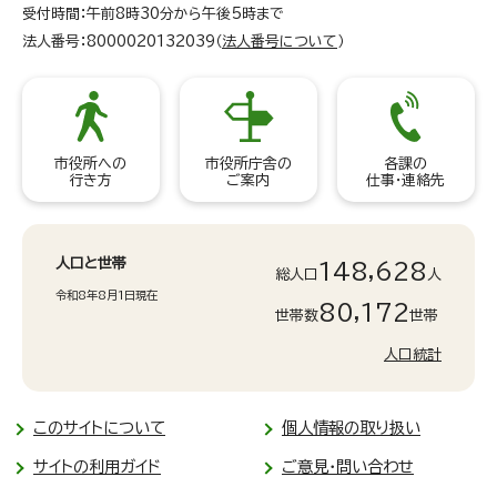
受付時間：午前8時30分から午後5時まで
法人番号：8000020132039（
法人番号について
）
市役所への
市役所庁舎の
各課の
行き方
ご案内
仕事・連絡先
人口と世帯
148,628
総人口
人
令和8年8月1日現在
80,172
世帯数
世帯
人口統計
このサイトについて
個人情報の取り扱い
サイトの利用ガイド
ご意見・問い合わせ