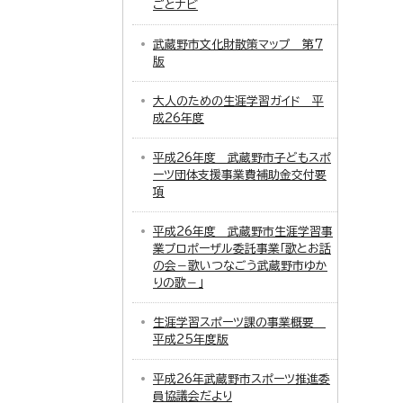
ごとナビ
武蔵野市文化財散策マップ 第7
版
大人のための生涯学習ガイド 平
成26年度
平成26年度 武蔵野市子どもスポ
ーツ団体支援事業費補助金交付要
項
平成26年度 武蔵野市生涯学習事
業プロポーザル委託事業「歌とお話
の会－歌いつなごう武蔵野市ゆか
りの歌－」
生涯学習スポーツ課の事業概要
平成25年度版
平成26年武蔵野市スポーツ推進委
員協議会だより