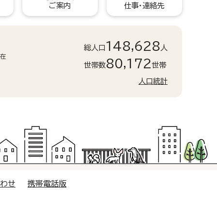
ご案内
仕事・連絡先
148,628
総人口
人
現在
80,172
世帯数
世帯
人口統計
合わせ
携帯電話版