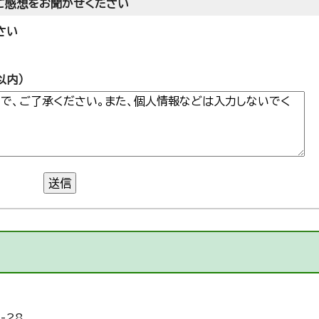
ご感想をお聞かせください
さい
以内）
送信
-28