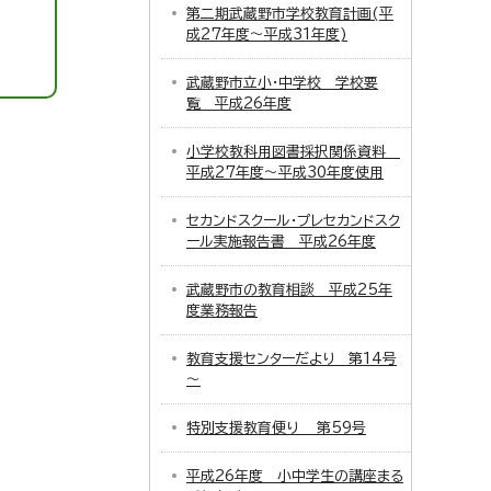
第二期武蔵野市学校教育計画(平
成27年度～平成31年度)
武蔵野市立小・中学校 学校要
覧 平成26年度
小学校教科用図書採択関係資料
平成27年度～平成30年度使用
セカンドスクール・プレセカンドスク
ール実施報告書 平成26年度
武蔵野市の教育相談 平成25年
度業務報告
教育支援センターだより 第14号
～
特別支援教育便り 第59号
平成26年度 小中学生の講座まる