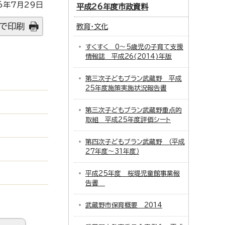
6年7月29日
平成26年度市政資料
で印刷
教育・文化
すくすく 0～5歳児の子育て支援
情報誌 平成26(2014)年版
第三次子どもプラン武蔵野 平成
25年度施策実施状況報告書
第三次子どもプラン武蔵野重点的
取組 平成25年度評価シート
第四次子どもプラン武蔵野 （平成
27年度～31年度）
平成25年度 桜堤児童館事業報
告書
武蔵野市保育概要 2014