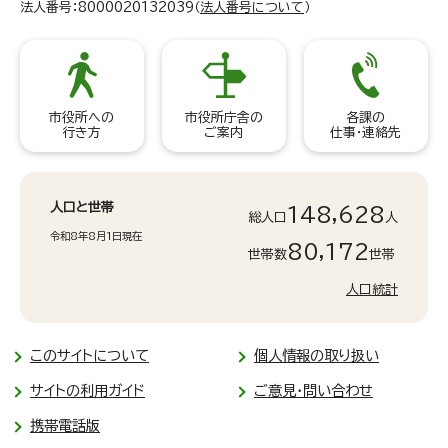
法人番号：8000020132039（
法人番号について
）
市役所への
市役所庁舎の
各課の
行き方
ご案内
仕事・連絡先
人口と世帯
148,628
総人口
人
令和8年8月1日現在
80,172
世帯数
世帯
人口統計
このサイトについて
個人情報の取り扱い
サイトの利用ガイド
ご意見・問い合わせ
携帯電話版