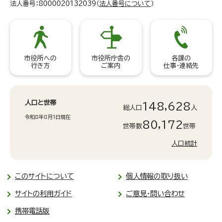
法人番号：8000020132039（
法人番号について
）
市役所への
市役所庁舎の
各課の
行き方
ご案内
仕事・連絡先
人口と世帯
148,628
総人口
人
令和8年8月1日現在
80,172
世帯数
世帯
人口統計
このサイトについて
個人情報の取り扱い
サイトの利用ガイド
ご意見・問い合わせ
携帯電話版