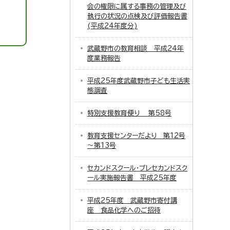
会の権限に属する事務の管理及び
執行の状況の点検及び評価報告書
(平成24年度分)
武蔵野市の教育相談 平成24年
度業務報告
平成25年度武蔵野市子ども生活実
態調査
特別支援教育便り 第58号
教育支援センターだより 第12号
～第13号
セカンドスクール・プレセカンドスク
ール実施報告書 平成25年度
平成25年度 武蔵野市寄付講
座 食品化学へのご招待