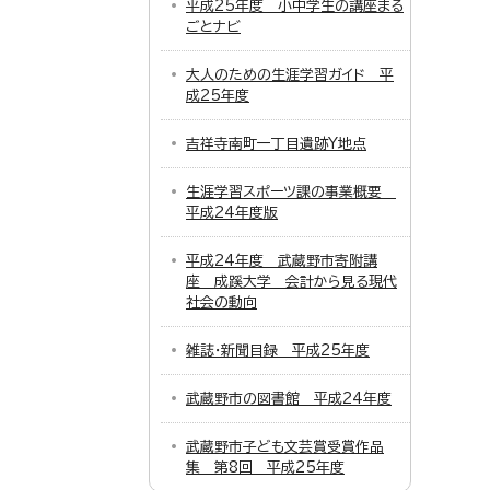
平成25年度 小中学生の講座まる
ごとナビ
大人のための生涯学習ガイド 平
成25年度
吉祥寺南町一丁目遺跡Y地点
生涯学習スポーツ課の事業概要
平成24年度版
平成24年度 武蔵野市寄附講
座 成蹊大学 会計から見る現代
社会の動向
雑誌・新聞目録 平成25年度
武蔵野市の図書館 平成24年度
武蔵野市子ども文芸賞受賞作品
集 第8回 平成25年度