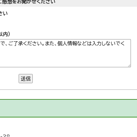
ご感想をお聞かせください
さい
以内）
送信
-28