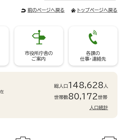
前のページへ戻る
トップページへ戻る
市役所庁舎の
各課の
ご案内
仕事・連絡先
148,628
総人口
人
現在
80,172
世帯数
世帯
人口統計