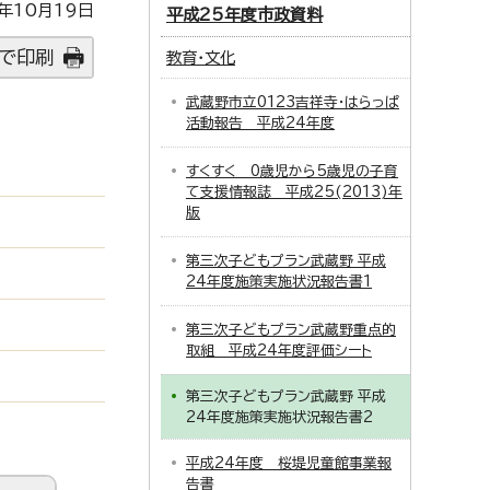
年10月19日
平成25年度市政資料
で印刷
教育・文化
武蔵野市立0123吉祥寺・はらっぱ
活動報告 平成24年度
すくすく 0歳児から5歳児の子育
て支援情報誌 平成25(2013)年
版
第三次子どもプラン武蔵野 平成
24年度施策実施状況報告書1
第三次子どもプラン武蔵野重点的
取組 平成24年度評価シート
第三次子どもプラン武蔵野 平成
24年度施策実施状況報告書2
平成24年度 桜堤児童館事業報
告書