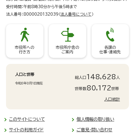
受付時間：午前8時30分から午後5時まで
法人番号：8000020132039（
法人番号について
）
市役所への
市役所庁舎の
各課の
行き方
ご案内
仕事・連絡先
人口と世帯
148,628
総人口
人
令和8年8月1日現在
80,172
世帯数
世帯
人口統計
このサイトについて
個人情報の取り扱い
サイトの利用ガイド
ご意見・問い合わせ