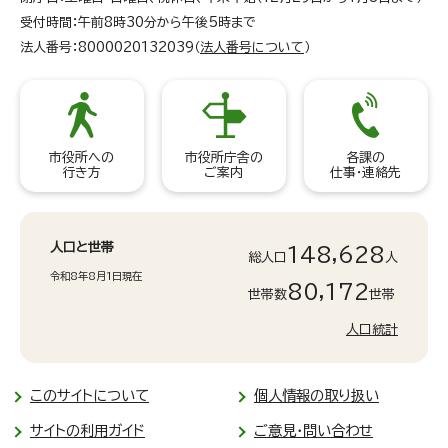
受付時間：午前8時30分から午後5時まで
法人番号：8000020132039（
法人番号について
）
市役所への
市役所庁舎の
各課の
行き方
ご案内
仕事・連絡先
人口と世帯
148,628
総人口
人
令和8年8月1日現在
80,172
世帯数
世帯
人口統計
このサイトについて
個人情報の取り扱い
サイトの利用ガイド
ご意見・問い合わせ