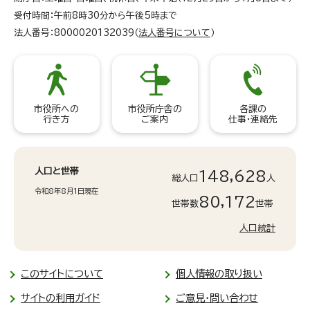
受付時間：午前8時30分から午後5時まで
法人番号：8000020132039（
法人番号について
）
市役所への
市役所庁舎の
各課の
行き方
ご案内
仕事・連絡先
人口と世帯
148,628
総人口
人
令和8年8月1日現在
80,172
世帯数
世帯
人口統計
このサイトについて
個人情報の取り扱い
サイトの利用ガイド
ご意見・問い合わせ