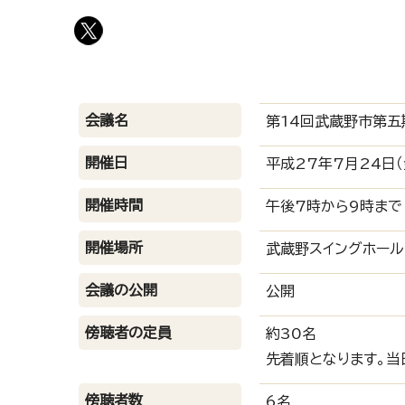
会議名
第14回武蔵野市第五
開催日
平成27年7月24日（
開催時間
午後7時から9時まで
開催場所
武蔵野スイングホール
会議の公開
公開
傍聴者の定員
約30名
先着順となります。当
傍聴者数
6名