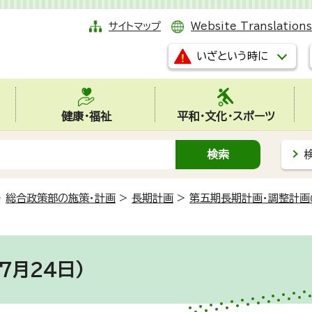
サイトマップ
Website Translations
いざという時に
健康・福祉
平和・文化・スポーツ
>
総合政策部の施策・計画
>
長期計画
>
第五期長期計画・調整計画
7月24日）