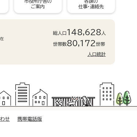
市役所庁舎の
各課の
ご案内
仕事・連絡先
148,628
総人口
人
現在
80,172
世帯数
世帯
人口統計
合わせ
携帯電話版