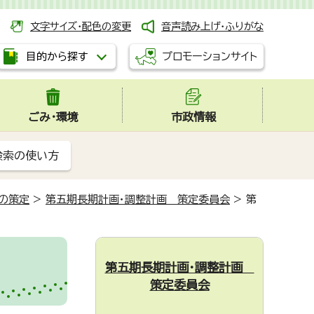
文字サイズ・配色の変更
音声読み上げ・ふりがな
プロモーションサイト
目的から探す
ごみ・環境
市政情報
検索の使い方
の策定
>
第五期長期計画・調整計画 策定委員会
>
第
第五期長期計画・調整計画
策定委員会