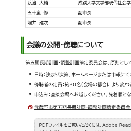
渡邉 大輔
成蹊大学文学部現代社会学
五十嵐 修
副市長
堀井 建次
副市長
会議の公開・傍聴について
第五期長期計画・調整計画策定委員会は、原則とし
日時：決まり次第、ホームページまたは市報にて
傍聴者の定員：約30名（会場の都合により変わ
申込み：直接会場へお越しください。先着順とな
武蔵野市第五期長期計画・調整計画策定委員会 傍聴
PDFファイルをご覧いただくには、Adobe Re