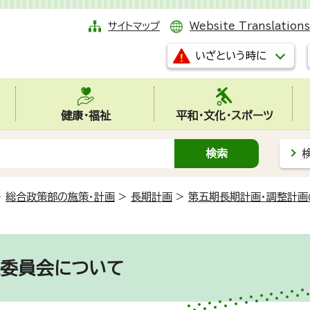
サイトマップ
Website Translations
いざという時に
健康・福祉
平和・文化・スポーツ
>
総合政策部の施策・計画
>
長期計画
>
第五期長期計画・調整計画
定委員会について