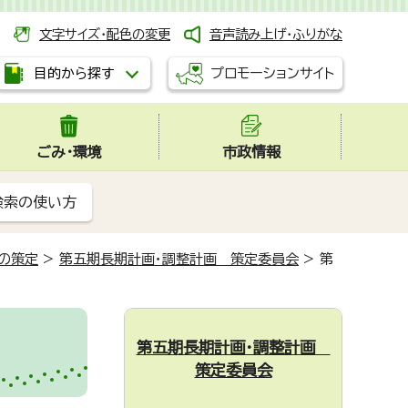
文字サイズ・配色の変更
音声読み上げ・ふりがな
プロモーションサイト
目的から探す
ごみ・環境
市政情報
検索の使い方
の策定
>
第五期長期計画・調整計画 策定委員会
>
第
第五期長期計画・調整計画
策定委員会