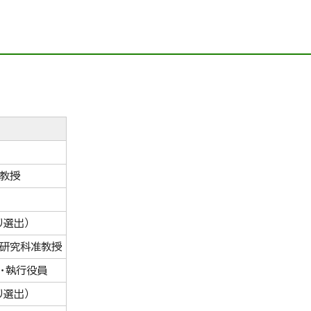
教授
り選出）
研究科准教授
・執行役員
り選出）