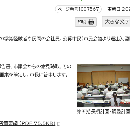
ページ番号1007567
更新日 20
大きな文字
印刷
の学識経験者や民間の会社員、公募市民（市民会議より選出）、
報告書、市議会からの意見聴取、その
画案を策定し、市長に答申します。
第五期長期計画・調整計
綱 （PDF 75.5KB）