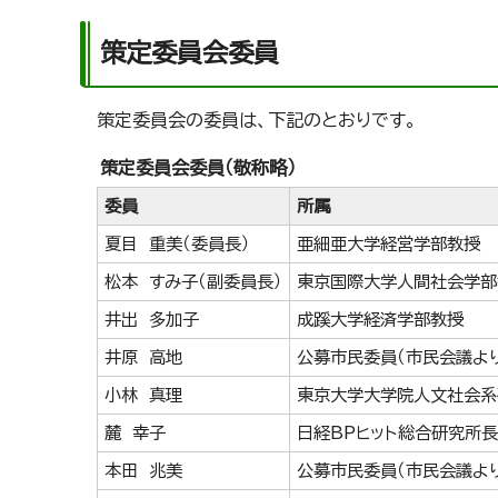
策定委員会委員
策定委員会の委員は、下記のとおりです。
策定委員会委員（敬称略）
委員
所属
夏目 重美（委員長）
亜細亜大学経営学部教授
松本 すみ子（副委員長）
東京国際大学人間社会学部
井出 多加子
成蹊大学経済学部教授
井原 高地
公募市民委員（市民会議よ
小林 真理
東京大学大学院人文社会系
麓 幸子
日経BPヒット総合研究所長
本田 兆美
公募市民委員（市民会議よ