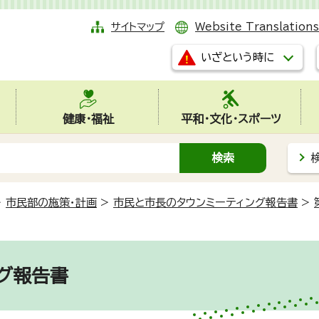
サイトマップ
Website Translations
いざという時に
健康・福祉
平和・文化・スポーツ
>
市民部の施策・計画
>
市民と市長のタウンミーティング報告書
>
ング報告書