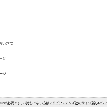
あいさつ
ージ
ージ
aderが必要です。お持ちでない方は
アドビシステムズ社のサイト（新しいウ