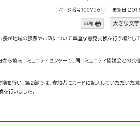
ページ番号1007961
更新日 201
大きな文字
印刷
市長が地域の課題や市政について率直な意見交換を行う場として
0分から境南コミュニティセンターで、同コミュニティ協議会との共
見交換を行い、第2部では、参加者にカードに記入していただいた
換を行いました。