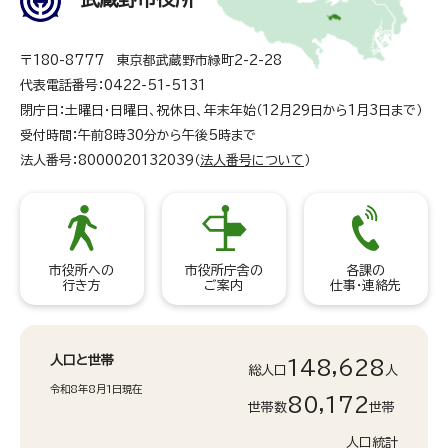
〒180-8777 東京都武蔵野市緑町2-2-28
代表電話番号：0422-51-5131
閉庁日：土曜日・日曜日、祝休日、年末年始（12月29日から1月3日まで）
受付時間：午前8時30分から午後5時まで
法人番号：8000020132039（
法人番号について
）
市役所への
市役所庁舎の
各課の
行き方
ご案内
仕事・連絡先
人口と世帯
148,628
総人口
人
令和8年8月1日現在
80,172
世帯数
世帯
人口統計