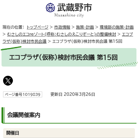
現在の位置：
トップページ
>
市政情報
>
施策・計画
>
環境部の施策・計画
>
むさしのエコreゾート(呼称：むさしのえこりぞーと)の整備検討
>
エコプ
ラザ(仮称)検討市民会議
>
エコプラザ(仮称)検討市民会議 第15回
エコプラザ(仮称)検討市民会議 第15回
更新日 2020年3月26日
ページ番号1019839
会議開催案内
開催日