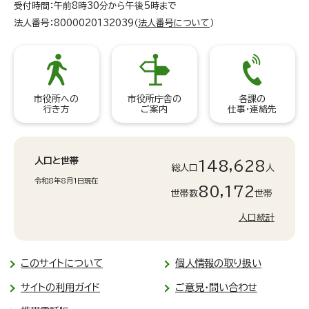
受付時間：午前8時30分から午後5時まで
法人番号：8000020132039（
法人番号について
）
市役所への
市役所庁舎の
各課の
行き方
ご案内
仕事・連絡先
人口と世帯
148,628
総人口
人
令和8年8月1日現在
80,172
世帯数
世帯
人口統計
このサイトについて
個人情報の取り扱い
サイトの利用ガイド
ご意見・問い合わせ