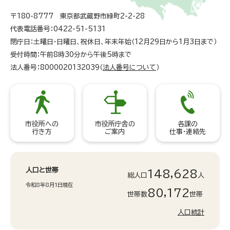
〒180-8777 東京都武蔵野市緑町2-2-28
代表電話番号：0422-51-5131
閉庁日：土曜日・日曜日、祝休日、年末年始（12月29日から1月3日まで）
受付時間：午前8時30分から午後5時まで
法人番号：8000020132039（
法人番号について
）
市役所への
市役所庁舎の
各課の
行き方
ご案内
仕事・連絡先
人口と世帯
148,628
総人口
人
令和8年8月1日現在
80,172
世帯数
世帯
人口統計