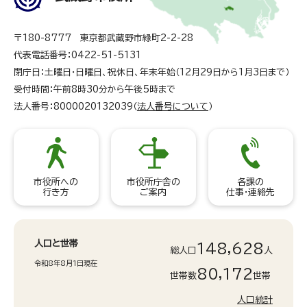
〒180-8777 東京都武蔵野市緑町2-2-28
代表電話番号：0422-51-5131
閉庁日：土曜日・日曜日、祝休日、年末年始（12月29日から1月3日まで）
受付時間：午前8時30分から午後5時まで
法人番号：8000020132039（
法人番号について
）
市役所への
市役所庁舎の
各課の
行き方
ご案内
仕事・連絡先
人口と世帯
148,628
総人口
人
令和8年8月1日現在
80,172
世帯数
世帯
人口統計