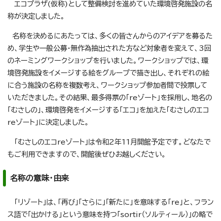
エコプラザ(仮称)として整備検討を進めていた環境啓発施設の名
称が決定しました。
名称を決めるにあたっては、多くの皆さんからのアイデアを募るた
め、学生や一般公募・無作為抽出された方など対象者を変えて、3回
のネーミングワークショップを行いました。ワークショップでは、環
境啓発施設をイメージする絵をグループで描き出し、それぞれの絵
に合う施設の名称を複数考え、ワークショップ参加者間で投票して
いただきました。その結果、最多得票の「reゾート」を採用し、地名の
「むさしの」、環境啓発をイメージする「エコ」を加えた「むさしのエコ
reゾート」に決定しました。
「むさしのエコreゾート」は令和2年11月開館予定です。どなたで
もご利用できますので、開館後ぜひお越しください。
名称の意味・由来
「リゾート」は、「再び」「さらに」「新たに」を意味する「re」と、フラン
ス語で「出かける」という意味を持つ「sortir（ソルティール）」の略で