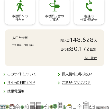
市役所への
市役所庁舎の
各課の
行き方
ご案内
仕事・連絡先
人口と世帯
148,628
総人口
人
令和8年8月1日現在
80,172
世帯数
世帯
人口統計
このサイトについて
個人情報の取り扱い
サイトの利用ガイド
ご意見・問い合わせ
携帯電話版