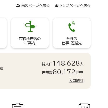
前のページへ戻る
トップページへ戻る
市役所庁舎の
各課の
ご案内
仕事・連絡先
148,628
総人口
人
現在
80,172
世帯数
世帯
人口統計