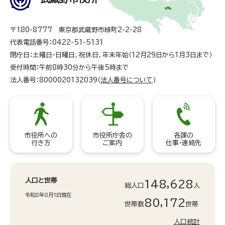
〒180-8777 東京都武蔵野市緑町2-2-28
代表電話番号：0422-51-5131
閉庁日：土曜日・日曜日、祝休日、年末年始（12月29日から1月3日まで）
受付時間：午前8時30分から午後5時まで
法人番号：8000020132039（
法人番号について
）
市役所への
市役所庁舎の
各課の
行き方
ご案内
仕事・連絡先
人口と世帯
148,628
総人口
人
令和8年8月1日現在
80,172
世帯数
世帯
人口統計