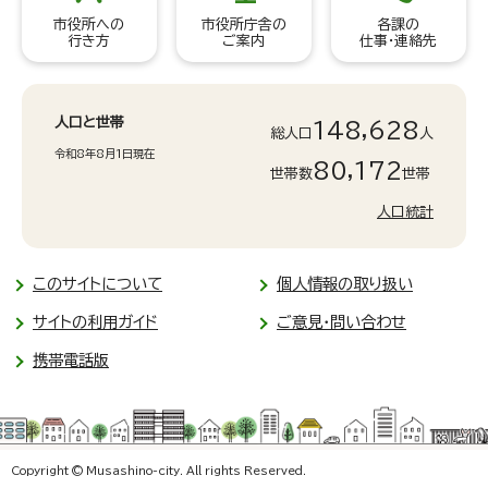
市役所への
市役所庁舎の
各課の
行き方
ご案内
仕事・連絡先
人口と世帯
148,628
総人口
人
令和8年8月1日現在
80,172
世帯数
世帯
人口統計
このサイトについて
個人情報の取り扱い
サイトの利用ガイド
ご意見・問い合わせ
携帯電話版
Copyright © Musashino-city. All rights Reserved.