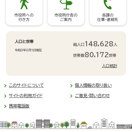
市役所への
市役所庁舎の
各課の
行き方
ご案内
仕事・連絡先
人口と世帯
148,628
総人口
人
令和8年8月1日現在
80,172
世帯数
世帯
人口統計
このサイトについて
個人情報の取り扱い
サイトの利用ガイド
ご意見・問い合わせ
携帯電話版