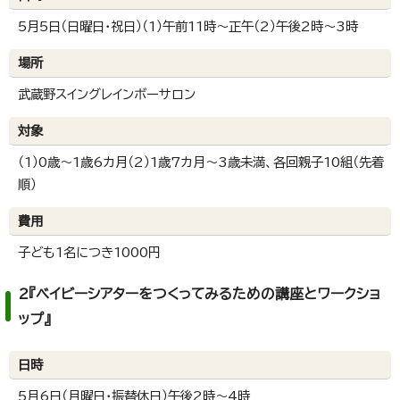
5月5日（日曜日・祝日）（1）午前11時～正午（2）午後2時～3時
場所
武蔵野スイングレインボーサロン
対象
（1）0歳～1歳6カ月（2）1歳7カ月～3歳未満、各回親子10組（先着
順）
費用
子ども1名につき1000円
2『ベイビーシアターをつくってみるための講座とワークショ
ップ』
日時
5月6日（月曜日・振替休日）午後2時～4時