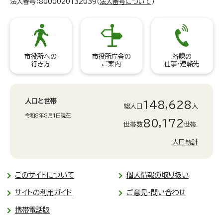
法人番号：8000020132039（
法人番号について
）
市役所への
市役所庁舎の
各課の
行き方
ご案内
仕事・連絡先
人口と世帯
148,628
総人口
人
令和8年8月1日現在
80,172
世帯数
世帯
人口統計
このサイトについて
個人情報の取り扱い
サイトの利用ガイド
ご意見・問い合わせ
携帯電話版