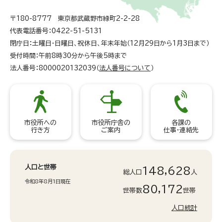
〒180-8777 東京都武蔵野市緑町2-2-28
代表電話番号：0422-51-5131
閉庁日：土曜日・日曜日、祝休日、年末年始（12月29日から1月3日まで）
受付時間：午前8時30分から午後5時まで
法人番号：8000020132039（
法人番号について
）
市役所への
市役所庁舎の
各課の
行き方
ご案内
仕事・連絡先
人口と世帯
148,628
総人口
人
令和8年8月1日現在
80,172
世帯数
世帯
人口統計