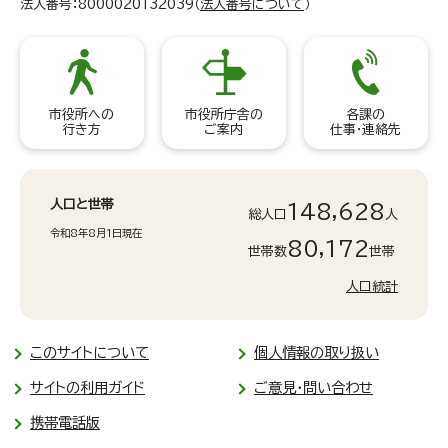
法人番号：8000020132039（
法人番号について
）
市役所への
市役所庁舎の
各課の
行き方
ご案内
仕事・連絡先
人口と世帯
148,628
総人口
人
令和8年8月1日現在
80,172
世帯数
世帯
人口統計
このサイトについて
個人情報の取り扱い
サイトの利用ガイド
ご意見・問い合わせ
携帯電話版