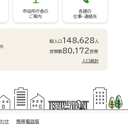
市役所庁舎の
各課の
ご案内
仕事・連絡先
148,628
総人口
人
現在
80,172
世帯数
世帯
人口統計
合わせ
携帯電話版