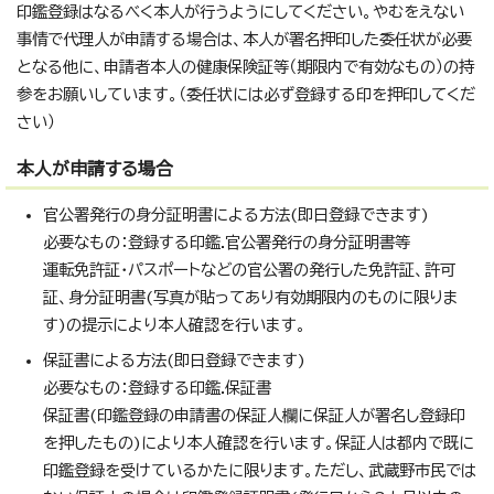
印鑑登録はなるべく本人が行うようにしてください。やむをえない
事情で代理人が申請する場合は、本人が署名押印した委任状が必要
となる他に、申請者本人の健康保険証等（期限内で有効なもの）の持
参をお願いしています。（委任状には必ず登録する印を押印してくだ
さい）
本人が申請する場合
官公署発行の身分証明書による方法(即日登録できます)
必要なもの：登録する印鑑.官公署発行の身分証明書等
運転免許証・パスポートなどの官公署の発行した免許証、許可
証、身分証明書(写真が貼ってあり有効期限内のものに限りま
す)の提示により本人確認を行います。
保証書による方法(即日登録できます)
必要なもの：登録する印鑑.保証書
保証書(印鑑登録の申請書の保証人欄に保証人が署名し登録印
を押したもの)により本人確認を行います。保証人は都内で既に
印鑑登録を受けているかたに限ります。ただし、武蔵野市民では